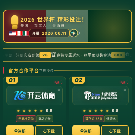
2026 世界杯 精彩投注！
美国 · 加拿大 · 墨西哥
7
2026.06.11
开幕
🏆
⚽
方平台 · 注册实名即领
竞猜专属返水 · 冠军预测奖金池
20
28
888
官方合作平台
正规授权
01
02
热门
热门
9.8
9.6
★ ★ ★ ★ ★
★ ★ ★ ★ ★
世界杯赞助
皇马合作
首存返 68%
低流水
注册
下载
注册
下载